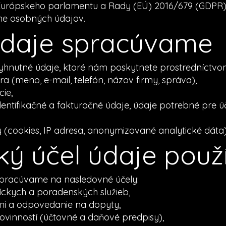
Európskeho parlamentu a Rady (EÚ) 2016/679 (GDPR)
ane osobných údajov.
 údaje spracúvame
hnutné údaje, ktoré nám poskytnete prostredníctvo
a (meno, e-mail, telefón, názov firmy, správa),
ie,
entifikačné a fakturačné údaje, údaje potrebné pre 
(cookies, IP adresa, anonymizované analytické dáta)
aký účel údaje pou
pracúvame na nasledovné účely:
íckych a poradenských služieb,
tmi a odpovedanie na dopyty,
vinností (účtovné a daňové predpisy),