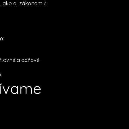
, ako aj zákonom č.
m:
účtovné a daňové
.
žívame