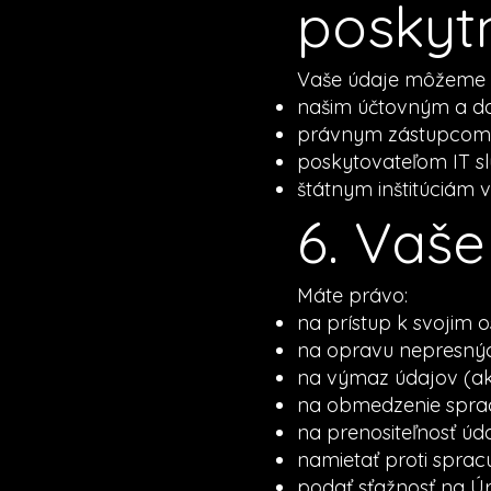
poskyt
Vaše údaje môžeme p
našim účtovným a d
právnym zástupcom
poskytovateľom IT slu
štátnym inštitúciám 
6. Vaše
Máte právo:
na prístup k svojim
na opravu nepresnýc
na výmaz údajov (ak 
na obmedzenie spra
na prenositeľnosť úd
namietať proti sprac
podať sťažnosť na Ú