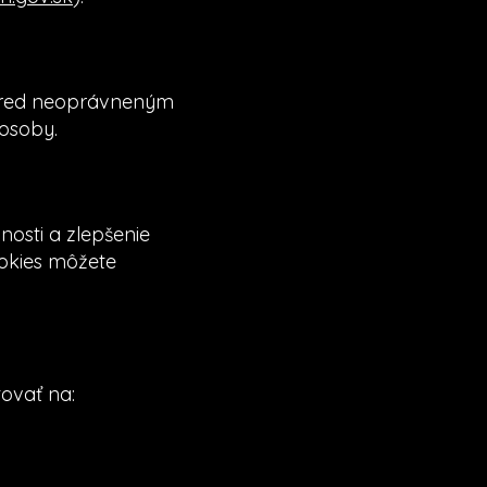
 pred neoprávneným
 osoby.
osti a zlepšenie
ookies môžete
ovať na: