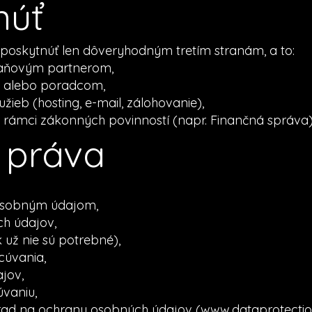
núť
oskytnúť len dôveryhodným tretím stranám, a to:
aňovým partnerom,
 alebo poradcom,
žieb (hosting, e-mail, zálohovanie),
v rámci zákonných povinností (napr. Finančná správa)
 práva
 osobným údajom,
h údajov,
už nie sú potrebné),
cúvania,
ajov,
úvaniu,
rad na ochranu osobných údajov (
www.dataprotectio