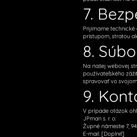
7. Bez
Prijímame technické
prístupom, stratou a
8. Súbo
Na našej webovej st
používateľského záži
spravovať vo svojom 
9. Kont
V prípade otázok oh
JPman s. r. o.
Župné námestie 7, 94
E-mail: [Doplniť]