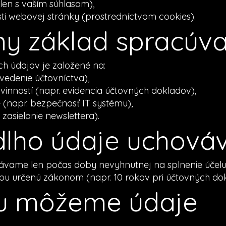
len s vaším súhlasom),
ti webovej stránky (prostredníctvom cookies).
ny základ spracúv
h údajov je založené na:
vedenie účtovníctva),
inností (napr. evidencia účtovných dokladov),
napr. bezpečnosť IT systému),
zasielanie newslettera).
 dlho údaje uchov
vame len počas doby nevyhnutnej na splnenie účelu, 
bu určenú zákonom (napr. 10 rokov pri účtovných do
u môžeme údaje