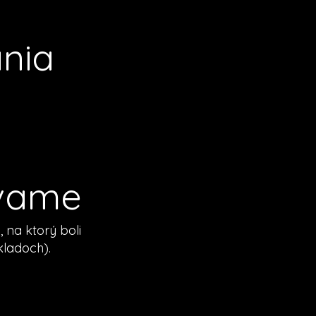
ania
ávame
na ktorý boli
kladoch).