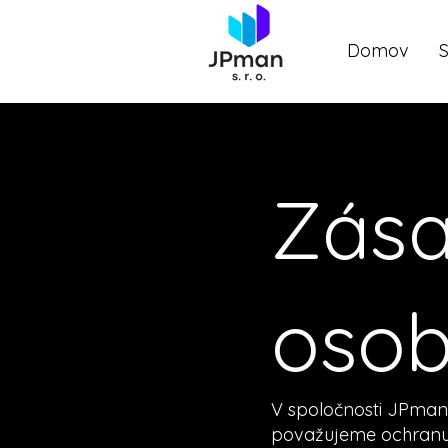
Domov
Zása
osob
V spoločnosti JPman s.
považujeme ochranu 