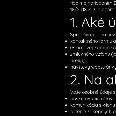
riadime nariadením 
18/2018 Z. z. o ochr
1. Aké
Spracúvame len nevy
kontaktného formulár
e-mailovej komunikác
zmluvného vzťahu (id
účely),
návštevy webstránky 
2. Na 
Vaše osobné údaje s
poskytovanie účtovn
komunikácia s klien
plnenie zákonných po