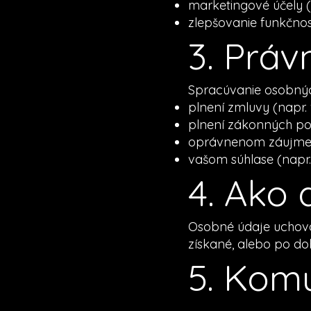
marketingové účely (
zlepšovanie funkčnos
3. Práv
Spracúvanie osobnýc
plnení zmluvy (napr. 
plnení zákonných pov
oprávnenom záujme (
vašom súhlase (napr. 
4. Ako
Osobné údaje uchová
získané, alebo po do
5. Kom