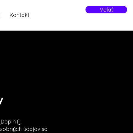
Volať
y
Kontakt
v
Doplniť],
osobných údajov sa